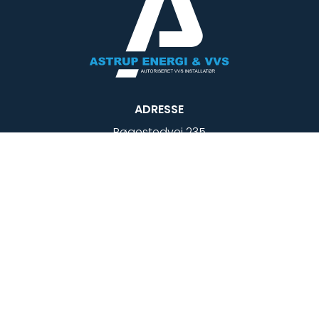
ADRESSE
Bøgestedvej 235
Astrup, 9800 Hjørring
KONTAKT
Tlf.
27 52 57 52
info@astrupvvs.dk
CVR: 44011832
FØLG OS